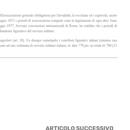
ll'assicurazione generale obbligatoria per l'invalidità, la vecchiaia ed i superstiti, anche
gno 1971 i periodi di assicurazione compiuti sotto la legislazione di ogni altro Stato
ggio 1977, Servizio convenzioni internazionali di Roma, ha stabilito che i periodi di
itamento figurativo del servizio militare.
 jugoslavi (art. 18). Fu dunque cumulando i contributi figurativi italiani (minimo una
to ad una settimana di servizio militare italiano, le altre 779 per un totale di 780 (15
ARTICOLO SUCCESSIVO