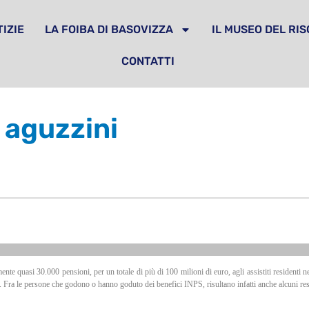
IZIE
LA FOIBA DI BASOVIZZA
IL MUSEO DEL RI
CONTATTI
 aguzzini
 quasi 30.000 pensioni, per un totale di più di 100 milioni di euro, agli assistiti residenti nell
. Fra le persone che godono o hanno goduto dei benefici INPS, risultano infatti anche alcuni respons