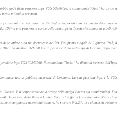
ine. Gobbo gode della pensione Inps VOS 50306726: il comandante "Gino" ha diritto a
 trenta milioni di arretrati.
opravvissuto, le deposizioni scritte degli ex deportati e un documento del ministero
tto dal 1987 a una pensione a carico della sede Inps di Trieste che ammonta a 569.750
ri delle vittime e da un documento del Pci. Dal primo maggio al 9 giugno 1945, il
87846: ha diritto a 569.650 lire di pensione dalla sede Inps di Gorizia, dopo aver
a pensione Inps VOS 50542566: il comandante "Josko" ha diritto di ricevere dall'Inps
l commissariato di pubblica sicurezza di Cormons. La sua pensione Inps è la VOS
 di Gorizia. È il responsabile della strage della malga Porzus sui monti friulani. Fra
ne alla Jugoslavia della Venezia Giulia. Nel 1957 Toffanin fu condannato all'ergastolo
nte le sanguinose azioni anti-italiane, ha ricevuto 672.270 lire al mese di pensione