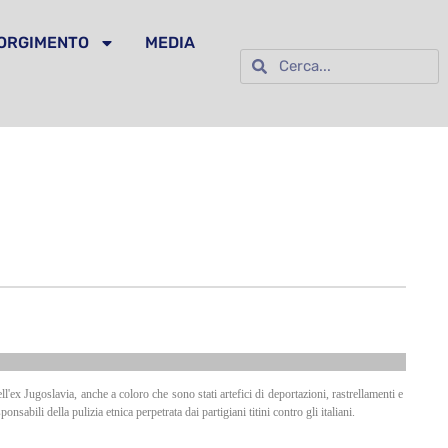
SORGIMENTO
MEDIA
'ex Jugoslavia, anche a coloro che sono stati artefici di deportazioni, rastrellamenti e
abili della pulizia etnica perpetrata dai partigiani titini contro gli italiani.