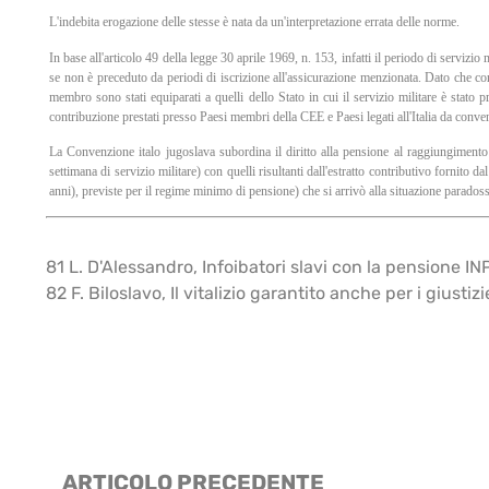
L'indebita erogazione delle stesse è nata da un'interpretazione errata delle norme.
In base all'articolo 49 della legge 30 aprile 1969, n. 153, infatti il periodo di servizio 
se non è preceduto da periodi di iscrizione all'assicurazione menzionata. Dato che co
membro sono stati equiparati a quelli dello Stato in cui il servizio militare è stat
contribuzione prestati presso Paesi membri della CEE e Paesi legati all'Italia da conven
La Convenzione italo jugoslava subordina il diritto alla pensione al raggiungimento d
settimana di servizio militare) con quelli risultanti dall'estratto contributivo fornit
anni), previste per il regime minimo di pensione) che si arrivò alla situazione paradoss
81 L. D'Alessandro, Infoibatori slavi con la pensione INP
82 F. Biloslavo, Il vitalizio garantito anche per i giustiz
ARTICOLO PRECEDENTE