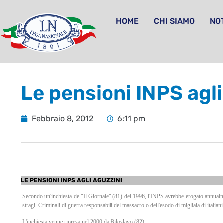
HOME
CHI SIAMO
NOT
Le pensioni INPS agli
Febbraio 8, 2012
6:11 pm
LE PENSIONI INPS AGLI AGUZZINI
Secondo un'inchiesta de "Il Giornale" (81) del 1996, l'INPS avrebbe erogato annualmente
stragi. Criminali di guerra responsabili del massacro o dell'esodo di migliaia di italiani
L'inchiesta venne ripresa nel 2000 da Biloslavo (82):