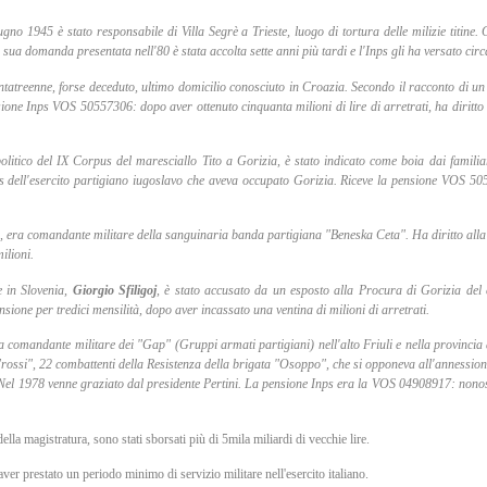
iugno 1945 è stato responsabile di Villa Segrè a Trieste, luogo di tortura delle milizie tit
 sua domanda presentata nell'80 è stata accolta sette anni più tardi e l'Inps gli ha versato circa
atreenne, forse deceduto, ultimo domicilio conosciuto in Croazia. Secondo il racconto di un s
ensione Inps VOS 50557306: dopo aver ottenuto cinquanta milioni di lire di arretrati, ha diri
itico del IX Corpus del maresciallo Tito a Gorizia, è stato indicato come boia dai familia
 dell'esercito partigiano iugoslavo che aveva occupato Gorizia. Riceve la pensione VOS 505
nia, era comandante militare della sanguinaria banda partigiana "Beneska Ceta". Ha diritto all
ilioni.
e in Slovenia,
Giorgio Sfiligoj
, è stato accusato da un esposto alla Procura di Gorizia de
nsione per tredici mensilità, dopo aver incassato una ventina di milioni di arretrati.
ra comandante militare dei "Gap" (Gruppi armati partigiani) nell'alto Friuli e nella provincia
 "rossi", 22 combattenti della Resistenza della brigata "Osoppo", che si opponeva all'annessio
 Nel 1978 venne graziato dal presidente Pertini. La pensione Inps era la VOS 04908917: nonosta
la magistratura, sono stati sborsati più di 5mila miliardi di vecchie lire.
aver prestato un periodo minimo di servizio militare nell'esercito italiano.