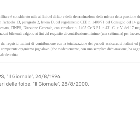
militare è considerato utile ai fini del diritto e della determinazione della misura della pensione de
n l'articolo 13, paragrafo 2, lettera D, del regolamento CEE n. 1408/71 del Consiglio del 14 giu
o prestato, l'INPS, Direzione Generale, con circolare n. 1405 Ce.N.P.I. n.431 C. e V. del 17 ma
zioni bilaterali valgono ai fini del requisito di contribuzione minimo (una settimana) per l'accred
ei requisiti minimi di contribuzione con la totalizzazione dei periodi assicurativi italiani ed
o dal competente organismo jugoslavo (che evidentemente, con una semplice dichiarazione, ha aggiun
ale descritta.
S, "Il Giornale", 24/8/1996.
ieri delle foibe, "Il Giornale", 28/8/2000.