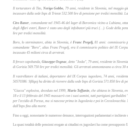
Il torturatore di Tito,
Nerigo Gobbo
, 79 anni, residente in Slovenia, nel maggio g
incassare dalla sede Inps di Trieste 532.500 lire di pensione per tredici mensilità. La
Ciro Raner
, comandante nel 1945-46 del lager di Borovnica vicino a Lubiana, ottant
degli Affari esteri, Raner è stato uno degli infoibatori più truci (…). Gode della p
lire per tredici mensilità.
Boro, lo sterminatore, abita in Slovenia, è
Franc Pregelj,
81 anni: commissario pol
comandante "Boro", alias Franc Pregelj, era il commissario politico del IX Corpus
incassato 45 milioni circa di arretrati.
Il feroce capobanda,
Giuseppe Osgnac
, detto "Josko", 79 anni, residente in Slove
di Gorizia 569.750 lire per tredici mensilità. Gli arretrati ammontavano a circa 30 m
Il rastrellatore di italiani, deportatore del IX Corpus iugoslavo, 74 anni, resident
50570386: Sfiligoj ha diritto di ricevere dalla sede Inps di Gorizia 571.850 lire di pe
"Giacca" esplosiva, deceduto nel 1999,
Mario Toffanin
, che abitava in Slovenia, e
18 e il 13 febbraio del 1945 massacrò con i suoi uomini, tutti partigiani garibaldini
per l'eccidio di Porzus, ma si nascose prima in Jugoslavia e poi in Cecoslovacchia.
dall'Inps fino alla morte.
Fino a oggi, nonostante le numerose denunce, interrogazioni parlamentari e inchieste del
La quasi totalità delle pensioni erogate ai cittadini ex jugoslavi ha come presupposto l'