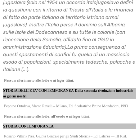
jugoslava (solo nel 1954 un accordo italojugoslavo
definì
la questione con il ritorno di Trieste all’Italia e la rinuncia
di fatto da parte
italiana al territorio istriano ormai
jugoslavo). Inoltre l’Italia perse il dominio sull’Albania,
sulle
isole del Dodecanneso e su tutte le colonie (con
l’eccezione della Somalia, affidata fino al 1960
in
amministrazione fiduciaria).
La prima conseguenza di
questi spostamenti di confini fu quella di un massiccio
esodo di
popolazioni, specialmente tedesche, polacche e
italiane (..
.).
Nessun riferimento alle foibe o ai lager titini.
STORIA DELL’ETA’ CONTEMPORANEA
Dalla seconda rivoluzione industriale
ai giorni nostri
Peppino Ortoleva, Marco Revelli – Milano, Ed. Scolastiche Bruno Mondadori, 1993
Nessun riferimento alle foibe, all’esodo o ai lager titini.
STORIA CONTEMPORANEA
Rosario Villari (Pres. Giunta Centrale per gli Studi Storici) – Ed. Laterza — III Rist.