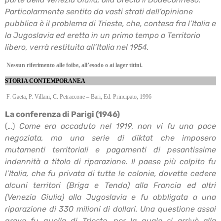
Particolarmente sentito da vasti strati dell’opinione
pubblica è il problema di Trieste, che, contesa fra l’Italia e
la Jugoslavia ed eretta in un primo
tempo a Territorio
libero, verrà restituita all’Italia nel 1954.
Nessun riferimento alle foibe, all’esodo o ai lager titini.
STORIA CONTEMPORANEA
F. Gaeta, P. Villani, C. Petraccone – Bari, Ed. Principato, 1996
La conferenza di Parigi (1946)
(…)
Come era accaduto nel 1919, non vi fu una pace
negoziata, ma una serie di diktat che imposero
mutamenti territoriali e pagamenti di pesantissime
indennità a titolo di riparazione. Il
paese più colpito fu
l’Italia, che fu privata di tutte le colonie, dovette cedere
alcuni territori (Briga
e Tenda) alla Francia ed altri
(Venezia Giulia) alla Jugoslavia e fu obbligata a una
riparazione
di 330 milioni di dollari. Una questione assai
grave fu quella di Trieste, per la quale si arrivò alla