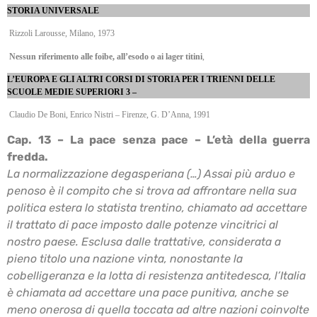
STORIA UNIVERSALE
Rizzoli Larousse, Milano, 1973
Nessun riferimento alle foibe, all’esodo o ai lager titini
,
L’EUROPA E GLI ALTRI CORSI DI STORIA PER I TRIENNI DELLE
SCUOLE MEDIE
SUPERIORI 3 –
Claudio De Boni, Enrico Nistri – Firenze, G. D’Anna, 1991
Cap. 13 – La pace senza pace – L’età della guerra
fredda.
La normalizzazione degasperiana (…) Assai più arduo e
penoso è il compito che si trova ad
affrontare nella sua
politica estera lo statista trentino, chiamato ad accettare
il trattato di pace
imposto dalle potenze vincitrici al
nostro paese. Esclusa dalle trattative, considerata a
pieno
titolo una nazione vinta, nonostante la
cobelligeranza e la lotta di resistenza antitedesca, l’Italia
è chiamata ad accettare una pace punitiva, anche se
meno onerosa di quella toccata ad altre
nazioni coinvolte