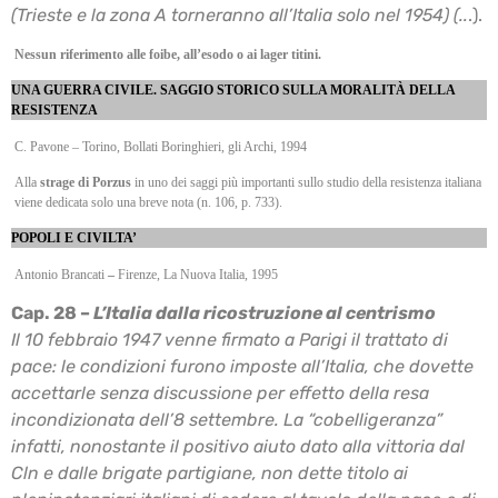
(Trieste e la zona A torneranno all’Italia solo nel 1954) (..
.).
Nessun riferimento alle foibe, all’esodo o ai lager titini.
UNA GUERRA CIVILE. SAGGIO STORICO SULLA MORALITÀ DELLA
RESISTENZA
C. Pavone – Torino, Bollati Boringhieri, gli Archi, 1994
Alla
strage di Porzus
in uno dei saggi più importanti sullo studio della resistenza italiana
viene dedicata solo una breve nota (n. 106, p. 733).
POPOLI E CIVILTA’
Antonio Brancati
–
Firenze, La Nuova Italia, 1995
Cap. 28 –
L’Italia dalla ricostruzione al centrismo
Il 10 febbraio 1947 venne firmato a Parigi il trattato di
pace: le condizioni furono imposte
all’Italia, che dovette
accettarle senza discussione per effetto della resa
incondizionata dell’8
settembre. La “cobelligeranza”
infatti, nonostante il positivo aiuto dato alla vittoria dal
Cln e
dalle brigate partigiane, non dette titolo ai