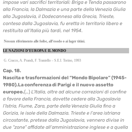
impose vari sacrifici
territoriali: Briga e Tenda passarono
alla Francia, la Dalmazia e una parte della Venezia Giulia
alla Jugoslavia, il Dodecanneso alla Grecia, Trieste,
contesa dalla Jugoslavia, fu eretta in
territorio libero e
restituita all’Italia più tardi, nel 1954
.
Nessun riferimento alle foibe, all’esodo o ai lager titini.
LE NAZIONI D’EUROPA E IL MONDO
G. Cracco, A. Prandi, F. Traniello – S.E.I. Torino, 1993
Cap. 18.
Nascita e trasformazioni del “Mondo Bipolare” (1945-
1980).
La conferenza di Parigi e il nuovo assetto
europeo.
(…)
L’Italia, oltre ad alcune correzioni di confine
a favore della Francia, dovette cedere alla
Jugoslavia
l’Istria, Fiume, Zara, parte della Venezia Giulia fino a
Gorizia, le isole della
Dalmazia. Trieste e l’area istriana
circostante, pretese dalla Jugoslavia, vennero divise in
due
“zone” affidate all’amministrazione inglese e a quella