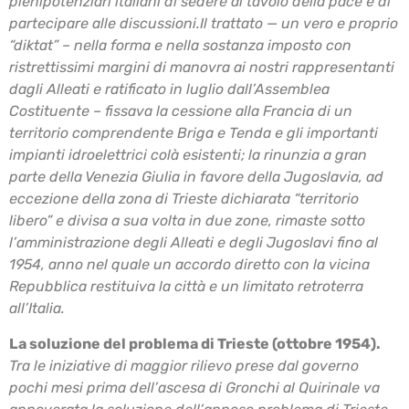
plenipotenziari italiani di sedere al tavolo della pace e
di
partecipare alle discussioni.
Il trattato — un vero e proprio
“diktat” – nella forma e nella sostanza imposto con
ristrettissimi
margini di manovra ai nostri rappresentanti
dagli Alleati e ratificato in luglio dall’Assemblea
Costituente – fissava la cessione alla Francia di un
territorio comprendente Briga e Tenda e gli
importanti
impianti idroelettrici colà esistenti; la rinunzia a gran
parte della Venezia Giulia in
favore della Jugoslavia, ad
eccezione della zona di Trieste dichiarata “territorio
libero” e divisa
a sua volta in due zone, rimaste sotto
l’amministrazione degli Alleati e degli Jugoslavi fino al
1954, anno nel quale un accordo diretto con la vicina
Repubblica restituiva la città e un limitato
retroterra
all’Italia.
La soluzione del problema di Trieste (ottobre 1954).
Tra le iniziative di maggior rilievo prese dal governo
pochi mesi prima dell’ascesa di Gronchi al
Quirinale va