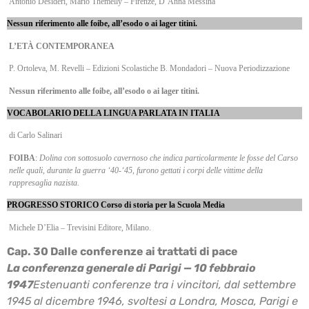
Antonio Desideri, Mario Themelly – Firenze, D’Anna Messina
Nessun riferimento alle foibe, all’esodo o ai lager titini.
L’ETÀ CONTEMPORANEA
P. Ortoleva, M. Revelli – Edizioni Scolastiche B. Mondadori – Nuova Periodizzazione
Nessun riferimento alle foibe, all’esodo o ai lager titini.
VOCABOLARIO DELLA LINGUA PARLATA IN ITALIA
di Carlo Salinari
FOIBA
:
Dolina con sottosuolo cavernoso che indica particolarmente le fosse del Carso
nelle quali, durante la guerra ‘40-‘45, furono gettati i corpi delle vittime della
rappresaglia nazista.
PROGRESSO STORICO
Corso di storia per la Scuola Media
Michele D’Elia – Trevisini Editore, Milano.
Cap. 30 Dalle conferenze ai trattati di pace
La conferenza generale di Parigi — 10 febbraio
1947
Estenuanti conferenze tra i vincitori, dal settembre
1945 al dicembre 1946, svoltesi a Londra,
Mosca, Parigi e