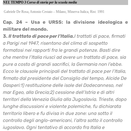
NEL
TEMPO
3
Corso di storia per la scuola media
Gabriele De Rosa, Antonio Cestaio – Milano, Minerva Italica, Rist. 1991
Cap. 24 – Usa e URSS: la divisione ideologica e
militare del mondo.
3.
Il trattato di pace per l’Italia.
I trattati di pace, firmati
a Parigi nel 1947, risentono del clima di sospetto
formatosi nei rapporti
fra le grandi potenze. Basti dire
che mentre l’Italia riuscì ad avere un trattato di pace, sia
pure a
costo di grandi sacrifici, la Germania non l’ebbe.
Ecco le clausole principali del trattato di pace per l’Italia,
firmato dal presidente del Consiglio
del tempo, Alcide De
Gasperi:
1) restituzione delle isole del Dodecanneso, nel
mar Egeo, alla Grecia;
2) cessione dell’Istria e di altri
territori della Venezia Giulia alla Jugoslavia. Trieste, dopo
lunghe
discussioni e violente polemiche, fu dichiarata
territorio libero e fu divisa in due zone: una sotto
il
controllo degli anglo-americani, l’altra sotto il controllo
iugoslavo. Ogni tentativo di accordo fra
Italia e