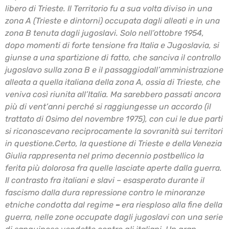
libero di Trieste. Il Territorio fu a sua volta diviso in una
zona A
(Trieste e dintorni) occupata dagli alleati e in una
zona B tenuta dagli jugoslavi. Solo
nell’ottobre 1954,
dopo momenti di forte tensione fra Italia e Jugoslavia, si
giunse a una
spartizione di fatto, che sanciva il controllo
jugoslavo sulla zona B e il passaggio
dall’amministrazione
alleata a quella italiana della zona A, ossia di Trieste, che
veniva così
riunita all’Italia. Ma sarebbero passati ancora
più di vent’anni perché si raggiungesse un
accordo (il
trattato di Osimo del novembre 1975), con cui le due parti
si riconoscevano
reciprocamente la sovranità sui territori
in questione.
Certo, la questione di Trieste e della Venezia
Giulia rappresenta nel primo decennio postbellico
la
ferita più dolorosa fra quelle lasciate aperte dalla guerra.
Il contrasto fra italiani e slavi –
esasperato durante il
fascismo dalla dura repressione contro le minoranze
etniche condotta dal
regime
–
era riesploso alla fine della
guerra, nelle zone occupate dagli jugoslavi con una serie