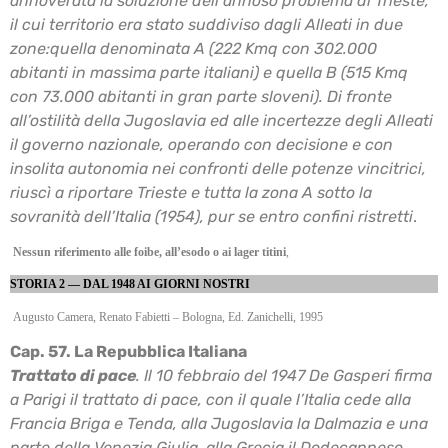
annoverata la soluzione dell’annoso problema di Trieste,
il cui territorio era stato
suddiviso dagli Alleati in due
zone:
quella denominata A (222 Kmq con 302.000
abitanti in massima parte italiani) e quella B (515
Kmq
con 73.000 abitanti in gran parte sloveni). Di fronte
all’ostilità della Jugoslavia ed alle
incertezze degli Alleati
il governo nazionale, operando con decisione e con
insolita autonomia
nei confronti delle potenze vincitrici,
riuscì a riportare Trieste e tutta la zona A sotto la
sovranità
dell’Italia (1954), pur se entro confini ristretti
.
Nessun riferimento alle foibe, all’esodo o ai lager titini
,
STORIA 2 — DAL 1948 AI GIORNI NOSTRI
Augusto Camera, Renato Fabietti – Bologna, Ed. Zanichelli, 1995
Cap. 57. La Repubblica Italiana
Trattato di pace
. Il 10 febbraio del 1947 De Gasperi firma
a Parigi il trattato di pace, con il
quale l’Italia cede alla
Francia Briga e Tenda, alla Jugoslavia la Dalmazia e una
parte della
Venezia Giulia, alla Grecia il Dodecanneso.