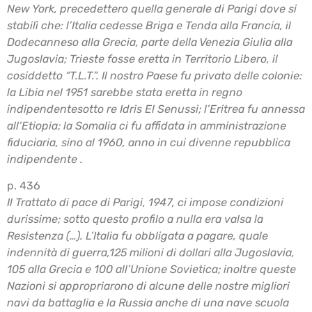
New York, precedettero quella generale di Parigi dove si
stabilì che:
l’Italia cedesse Briga e Tenda alla Francia, il
Dodecanneso alla Grecia, parte della Venezia
Giulia alla
Jugoslavia; Trieste fosse eretta in Territorio Libero, il
cosiddetto “T.L.T.”. Il nostro
Paese fu privato delle colonie:
la Libia nel 1951 sarebbe stata eretta in regno
indipendente
sotto re Idris El Senussi; l’Eritrea fu annessa
all’Etiopia; la Somalia ci fu affidata in amministrazione
fiduciaria, sino al 1960, anno in cui divenne repubblica
indipendente .
p. 436
Il Trattato di pace di Parigi, 1947, ci impose condizioni
durissime; sotto questo profilo a nulla
era valsa la
Resistenza (…). L’Italia fu obbligata a pagare, quale
indennità di guerra,125 milioni
di dollari alla Jugoslavia,
105 alla Grecia e 100 all’Unione Sovietica; inoltre queste
Nazioni si
appropriarono di alcune delle nostre migliori
navi da battaglia e la Russia anche di una nave
scuola