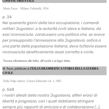
CONFINE ORIENTALE
Mario Pacor – Milano, Feltrinelli, 1954
p. 34
Nei quaranta giorni della loro occupazione, i comandi
militari Jugoslavi, e le autorità civili slave
e italiane, da
essi riconosciute, condussero una politica che, se aveva
per presupposto
l’annessione alla Jugoslavia, ostica a
una parte della popolazione italiana, deve tuttavia essere
riconosciuta obiettivamente assai corretta e civile.
Nessun riferimento alle foibe, all’esodo o ai lager titini,
M. Pacor, pubblicato in
ITALIA DRAMMATICA STORIA DELLA GUERRA
CIVILE
Della Volpe editore, Unione Editoriale vol. 3, 1965
p. 568
i nostri alleati della nostra Jugoslavia, alfieri eroici di
libertà e progresso, con i quali dobbiamo
stringere
sempre più rapporti di amicizia e di collaborazione (
…).