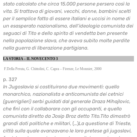
stato calcolato che circa 15.000
persone persero così la
vita. Si trattava di giovani, vecchi, donne, bambini scelti
per il semplice
fatto di essere italiani e uccisi in nome di
un esasperato nazionalismo, dell’ideologia comunista
dei
seguaci di Tito e dello spirito di vendetta ben presente
nella popolazione slava, che aveva
subito molte perdite
nella guerra di liberazione partigiana
.
LA STORIA – IL NOVECENTO 3
F.Della Peruta, G. Chittolini, C. Capra – Firenze, Le Monnier, 2000
p. 327
In Jugoslavia si costituirono due movimenti: quello
monarchico, nazionalista e anticomunista
dei cetnici
(guerriglieri) serbi guidati dal generale Draza Mihajlovic,
che finì con il collaborare
con gli occupanti, e quello
comunista diretto da Josip Broz detto Tito.
Tito dimostrò
grandi doti politiche e militari
, (…)
La questione di Trieste,
città sulla quale avanzavano le loro pretese gli jugoslavi,