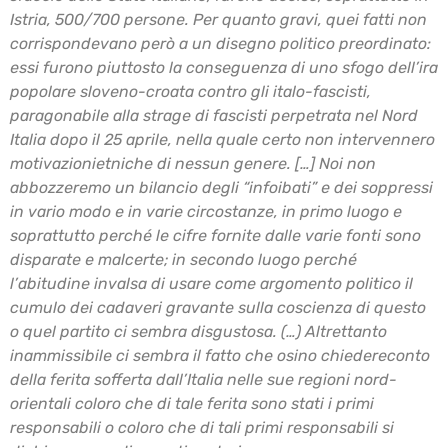
Istria, 500/700 persone. Per quanto gravi, quei fatti non
corrispondevano
però a un disegno politico preordinato:
essi furono piuttosto la conseguenza di uno sfogo
dell’ira
popolare sloveno-croata contro gli italo-fascisti,
paragonabile alla strage di fascisti
perpetrata nel Nord
Italia dopo il 25 aprile, nella quale certo non intervennero
motivazioni
etniche di nessun genere. […] Noi non
abbozzeremo un bilancio degli “infoibati” e dei soppressi
in vario modo e in varie circostanze, in primo luogo e
soprattutto perché le cifre fornite dalle
varie fonti sono
disparate e malcerte; in secondo luogo perché
l’abitudine invalsa di usare
come argomento politico il
cumulo dei cadaveri gravante sulla coscienza di questo
o quel
partito ci sembra disgustosa. (…) Altrettanto
inammissibile ci sembra il fatto che osino chiedere
conto
della ferita sofferta dall’Italia nelle sue regioni nord-
orientali coloro che di tale ferita sono
stati i primi
responsabili o coloro che di tali primi responsabili si