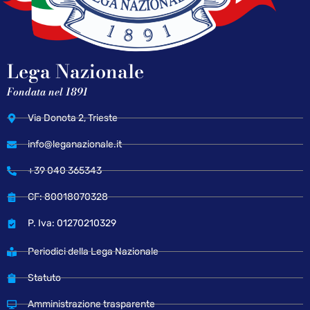
Lega Nazionale
Fondata nel 1891
Via Donota 2, Trieste
info@leganazionale.it
+39 040 365343
CF: 80018070328
P. Iva: 01270210329
Periodici della Lega Nazionale
Statuto
Amministrazione trasparente