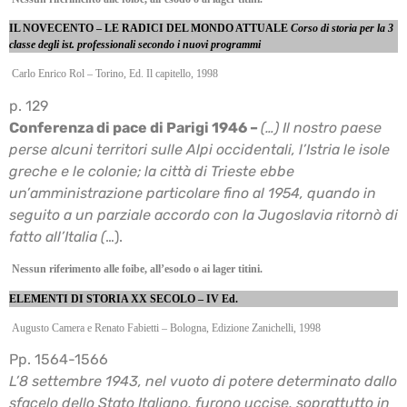
IL NOVECENTO – LE RADICI DEL MONDO ATTUALE
Corso di storia per la 3
classe degli ist. professionali secondo i nuovi programmi
Carlo Enrico Rol – Torino, Ed. Il capitello, 1998
p. 129
Conferenza di pace di Parigi 1946 –
(…) Il nostro paese
perse alcuni territori sulle Alpi
occidentali, l’Istria le isole
greche e le colonie; la città di Trieste ebbe
un’amministrazione
particolare fino al 1954, quando in
seguito a un parziale accordo con la Jugoslavia ritornò di
fatto all’Italia (
…).
Nessun riferimento alle foibe, all’esodo o ai lager titini.
ELEMENTI DI STORIA XX SECOLO – IV Ed.
Augusto Camera e Renato Fabietti – Bologna, Edizione Zanichelli, 1998
Pp. 1564-1566
L’8 settembre 1943, nel vuoto di potere determinato dallo
sfacelo dello Stato Italiano, furono
uccise, soprattutto in