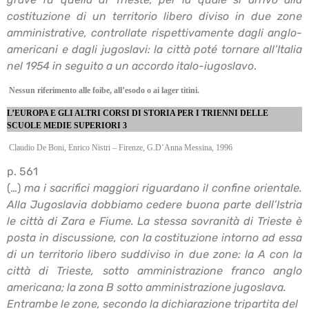
costituzione di un territorio libero diviso in due zone
amministrative, controllate rispettivamente
dagli anglo-
americani e dagli jugoslavi: la città poté tornare all’Italia
nel 1954 in seguito a un
accordo italo-iugoslavo
.
Nessun riferimento alle foibe, all’esodo o ai lager titini.
L’EUROPA E GLI ALTRI CORSI DI STORIA PER I TRIENNI DELLE
SCUOLE MEDIE
SUPERIORI 3
Claudio De Boni, Enrico Nistri – Firenze, G.D’Anna Messina, 1996
p. 561
(…)
ma i sacrifici maggiori riguardano il confine orientale.
Alla Jugoslavia dobbiamo cedere
buona parte dell’Istria
le città di Zara e Fiume. La stessa sovranità di Trieste è
posta in
discussione, con la costituzione intorno ad essa
di un territorio libero suddiviso in due zone: la
A con la
città di Trieste, sotto amministrazione franco anglo
americana; la zona B sotto
amministrazione jugoslava.
Entrambe le zone, secondo la dichiarazione tripartita del