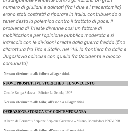
di sanguinose vendette contro gli italiani. Un gran
numero di giuliani e dalmati (fra i due e i
trecentomila)
erano stati costretti a riparare in Italia, contribuendo a
tener desta la polemica
contro il trattato di pace. Il
problema di Trieste divenne così un fattore di
mobilitazione per
l’opinione pubblica moderata e si
intrecciò con le divisioni create dalla guerra fredda (fino
alla
rottura fra Tito e Stalin, nel ‘48, la frontiera fra Italia e
Jugoslavia coincise con quella fra
Occidente e blocco
comunista)
.
Nessun riferimento alle foibe o ai lager titini.
NUOVE PROSPETTIVE STORICHE 3 – IL NOVECENTO
Gentile Ronga Salassa – Editrice La Scuola, 1997
Nessun riferimento alle foibe, all’esodo o ai lager titini.
OPERAZIONE STORICA ETA’ CONTEMPORANEA
Alberto de Bernardis Scipione Scipione Guarracio – Milano, Mondadori 1997-1998
Nessun riferimento alle foibe, all’esodo o ai lager titini.