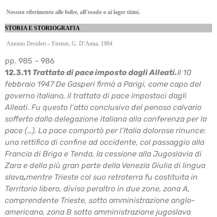
Nessun riferimento alle foibe, all’esodo o ai lager titini.
STORIA E STORIOGRAFIA
Antonio Desideri
–
Firenze, G. D’Anna, 1994
pp. 985 – 986
12.3.11
Trattato di pace imposto dagli Alleati.
Il 10
febbraio 1947 De Gasperi firmò a Parigi, come capo del
governo italiano, il trattato di pace
impostoci dagli
Alleati. Fu questo l’atto conclusivo del penoso calvario
sofferto dalla
delegazione italiana alla conferenza per la
pace (…). La pace comportò per l’Italia dolorose
rinunce:
una rettifica di confine ad occidente, col passaggio alla
Francia di Briga e Tenda, la
cessione alla Jugoslavia di
Zara e della più gran parte della Venezia Giulia di lingua
slava
,
mentre Trieste col suo retroterra fu costituita in
Territorio libero, diviso peraltro in due zone,
zona A,
comprendente Trieste, sotto amministrazione anglo-
americana, zona B sotto
amministrazione jugoslava