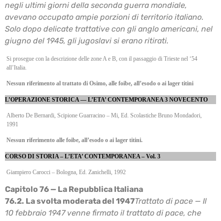
negli ultimi giorni della seconda guerra mondiale,
avevano
occupato ampie porzioni di territorio italiano.
Solo dopo delicate trattative con gli anglo
americani, nel
giugno del 1945, gli jugoslavi si erano ritirati.
Si prosegue con la descrizione delle zone A e B, con il passaggio di Trieste nel ‘54
all’Italia.
Nessun riferimento al trattato di Osimo, alle foibe, all’esodo o ai lager titini
L’OPERAZIONE STORICA — L’ETA’ CONTEMPORANEA 3 NOVECENTO
Alberto De Bernardi, Scipione Guarracino – Mi, Ed. Scolastiche Bruno Mondadori,
1991
Nessun riferimento alle foibe, all’esodo o ai lager titini.
CORSO DI STORIA – L’ETA’ CONTEMPORANEA – Vol. 3
Giampiero Carocci – Bologna, Ed. Zanichelli, 1992
Capitolo 76 — La Repubblica Italiana
76.2. La svolta moderata del 1947
Trattato di pace — Il
10 febbraio 1947 venne firmato il trattato di pace, che