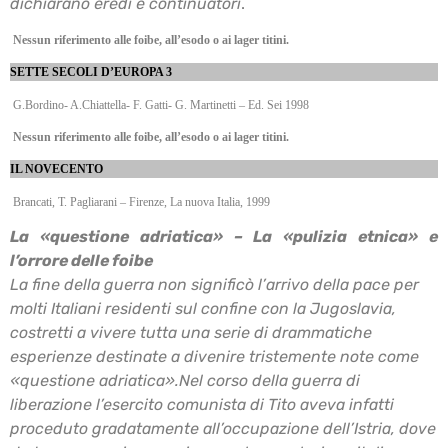
dichiarano eredi e continuatori
.
Nessun riferimento alle foibe, all’esodo o ai lager titini.
SETTE SECOLI D’EUROPA 3
G.Bordino- A.Chiattella- F. Gatti- G. Martinetti – Ed. Sei 1998
Nessun riferimento alle foibe, all’esodo o ai lager titini.
IL NOVECENTO
Brancati, T. Pagliarani – Firenze, La nuova Italia, 1999
La «questione adriatica» – La «pulizia etnica» e
l’orrore delle foibe
La fine della guerra non significò l’arrivo della pace per
molti Italiani residenti sul confine con la
Jugoslavia,
costretti a vivere tutta una serie di drammatiche
esperienze destinate a divenire
tristemente note come
«questione adriatica».
Nel corso della guerra di
liberazione l’esercito comunista di Tito aveva infatti
proceduto
gradatamente all’occupazione dell’Istria, dove