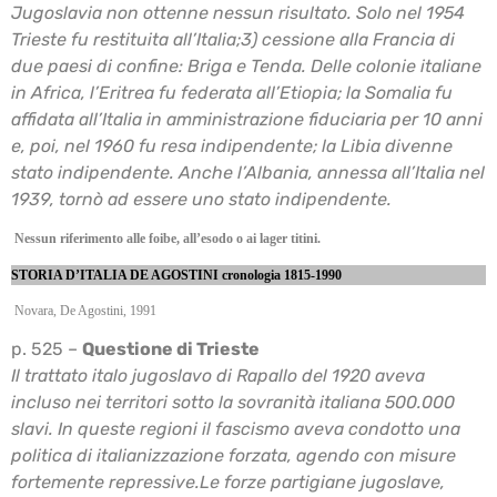
Jugoslavia non ottenne nessun risultato. Solo nel 1954
Trieste fu restituita all’Italia;
3) cessione alla Francia di
due paesi di confine: Briga e Tenda. Delle colonie italiane
in Africa,
l’Eritrea fu federata all’Etiopia; la Somalia fu
affidata all’Italia in amministrazione fiduciaria per
10 anni
e, poi, nel 1960 fu resa indipendente; la Libia divenne
stato indipendente. Anche
l’Albania, annessa all’Italia nel
1939, tornò ad essere uno stato indipendente.
Nessun riferimento alle foibe, all’esodo o ai lager titini.
STORIA D’ITALIA DE AGOSTINI cronologia 1815-1990
Novara, De Agostini, 1991
p. 525 –
Questione di Trieste
Il trattato italo jugoslavo di Rapallo del 1920 aveva
incluso nei territori sotto la sovranità
italiana 500.000
slavi. In queste regioni il fascismo aveva condotto una
politica di
italianizzazione forzata, agendo con misure
fortemente repressive.
Le forze partigiane jugoslave,