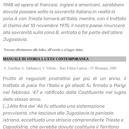
1948 ad opera di francesi, inglesi e
americani, sarebbero
dovute passare sotto la sovranità italiana
.
In realtà la
zona A con Trieste tornerà all’Italia, mentre, con il trattato
di Osimo del 10 novembre
1975, il nostro paese rinuncerà
alla sovranità sulla zona B, entrata a far parte dell’allora
Jugoslavia
.
Nessun riferimento alle foibe, all’esodo o ai lager titini.
MANUALE DI STORIA 3. L’ETA’ CONTEMPORANEA
A. Giardina, G. Sabbatucci, V. Vidotto – Bari, Editori Laterza – IV Ristampa, 1996
Frutto di negoziati protrattisi per più di un anno, il
trattato di pace fra l’Italia e gli alleati fu firmato
a Parigi
nel febbraio ‘47 e ratificato dalla Costituente nel luglio
dello stesso anno.
(…).Alla fine del ‘46 fu attuata una sistemazione
provvisoria, che lasciava alla Jugoslavia la
penisola
istriana, eccettuata una striscia comprendente Trieste e
Capodistria, che avrebbe
dovuto costituire il Territorio