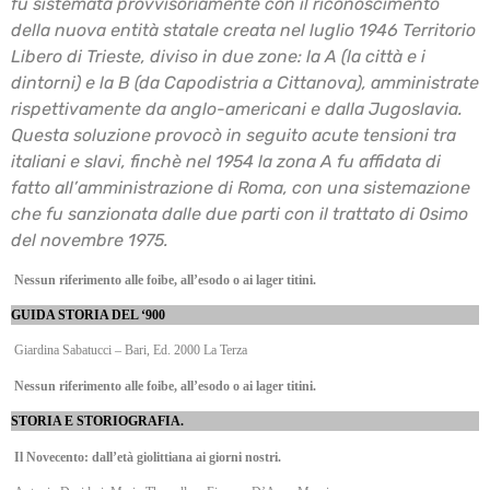
fu sistemata
provvisoriamente con il riconoscimento
della nuova entità statale creata nel luglio 1946
Territorio
Libero di Trieste, diviso in due zone: la A (la città e i
dintorni) e la B (da Capodistria a
Cittanova), amministrate
rispettivamente da anglo-americani e dalla Jugoslavia.
Questa soluzione provocò in seguito acute tensioni tra
italiani e slavi, finchè nel 1954 la zona A
fu affidata di
fatto all’amministrazione di Roma, con una sistemazione
che fu sanzionata dalle
due parti con il trattato di 0simo
del novembre 1975.
Nessun riferimento alle foibe, all’esodo o ai lager titini.
GUIDA STORIA DEL ‘900
Giardina Sabatucci – Bari, Ed. 2000 La Terza
Nessun riferimento alle foibe, all’esodo o ai lager titini.
STORIA E STORIOGRAFIA.
Il Novecento: dall’età giolittiana ai giorni nostri.