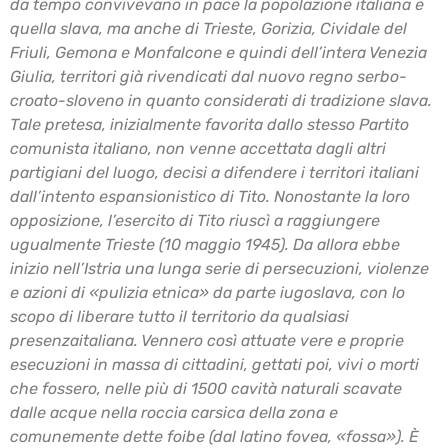
da tempo convivevano in pace la popolazione
italiana e
quella slava, ma anche di Trieste, Gorizia, Cividale del
Friuli, Gemona e Monfalcone
e quindi dell’intera Venezia
Giulia, territori già rivendicati dal nuovo regno serbo-
croato-sloveno
in quanto considerati di tradizione slava.
Tale pretesa, inizialmente favorita dallo stesso Partito
comunista italiano, non venne accettata dagli altri
partigiani del luogo, decisi a difendere i
territori italiani
dall’intento espansionistico di Tito. Nonostante la loro
opposizione, l’esercito di
Tito riuscì a raggiungere
ugualmente Trieste (10 maggio 1945).
Da allora ebbe
inizio nell’Istria una lunga serie di persecuzioni, violenze
e azioni di «pulizia
etnica» da parte iugoslava, con lo
scopo di liberare tutto il territorio da qualsiasi
presenza
italiana. Vennero così attuate vere e proprie
esecuzioni in massa di cittadini, gettati poi, vivi o
morti
che fossero, nelle più di 1500 cavità naturali scavate
dalle acque nella roccia carsica della
zona e
comunemente dette foibe (dal latino fovea, «fossa»). È