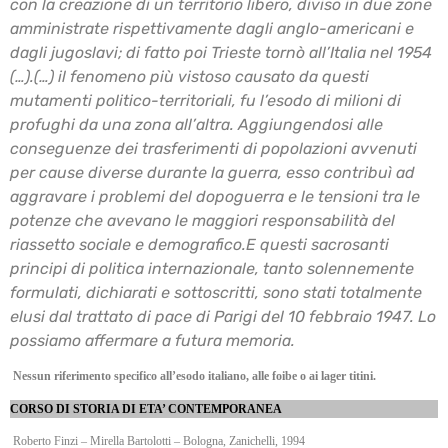
con la creazione di un territorio libero, diviso in due zone
amministrate rispettivamente
dagli anglo-americani e
dagli jugoslavi; di fatto poi Trieste tornò all’Italia nel 1954
(…).
(…) il fenomeno più vistoso causato da questi
mutamenti politico-territoriali, fu l’esodo di milioni
di
profughi da una zona all’altra. Aggiungendosi alle
conseguenze dei trasferimenti di
popolazioni avvenuti
per cause diverse durante la guerra, esso contribuì ad
aggravare i
problemi del dopoguerra e le tensioni tra le
potenze che avevano le maggiori responsabilità del
riassetto sociale e demografico.
E questi sacrosanti
principi di politica internazionale, tanto solennemente
formulati, dichiarati e
sottoscritti, sono stati totalmente
elusi dal trattato di pace di Parigi del 10 febbraio 1947. Lo
possiamo affermare a futura memoria.
Nessun riferimento specifico all’esodo italiano, alle foibe o ai lager titini.
CORSO DI STORIA DI ETA’ CONTEMPORANEA
Roberto Finzi – Mirella Bartolotti – Bologna, Zanichelli, 1994