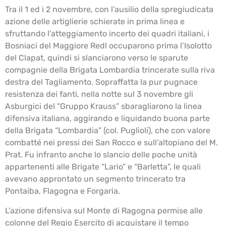
Tra il 1 ed i 2 novembre, con l’ausilio della spregiudicata
azione delle artiglierie schierate in prima linea e
sfruttando l’atteggiamento incerto dei quadri italiani, i
Bosniaci del Maggiore Redl occuparono prima l’Isolotto
del Clapat, quindi si slanciarono verso le sparute
compagnie della Brigata Lombardia trincerate sulla riva
destra del Tagliamento. Sopraffatta la pur pugnace
resistenza dei fanti, nella notte sul 3 novembre gli
Asburgici del “Gruppo Krauss” sbaragliarono la linea
difensiva italiana, aggirando e liquidando buona parte
della Brigata “Lombardia” (col. Puglioli), che con valore
combatté nei pressi dei San Rocco e sull’altopiano del M.
Prat. Fu infranto anche lo slancio delle poche unità
appartenenti alle Brigate “Lario” e “Barletta”, le quali
avevano approntato un segmento trincerato tra
Pontaiba, Flagogna e Forgaria.
L’azione difensiva sul Monte di Ragogna permise alle
colonne del Regio Esercito di acquistare il tempo