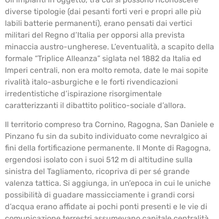
diverse tipologie (dai pesanti forti veri e propri alle più
labili batterie permanenti), erano pensati dai vertici
militari del Regno d’Italia per opporsi alla prevista
minaccia austro-ungherese. L’eventualità, a scapito della
formale “Triplice Alleanza” siglata nel 1882 da Italia ed
Imperi centrali, non era molto remota, date le mai sopite
rivalità italo-asburgiche e le forti rivendicazioni
irredentistiche d’ispirazione risorgimentale
caratterizzanti il dibattito politico-sociale d’allora.
Il territorio compreso tra Cornino, Ragogna, San Daniele e
Pinzano fu sin da subito individuato come nevralgico ai
fini della fortificazione permanente. Il Monte di Ragogna,
ergendosi isolato con i suoi 512 m di altitudine sulla
sinistra del Tagliamento, ricopriva di per sé grande
valenza tattica. Si aggiunga, in un’epoca in cui le uniche
possibilità di guadare massicciamente i grandi corsi
d’acqua erano affidate ai pochi ponti presenti e le vie di
comunicazione terrestri assumevano capitale centralità