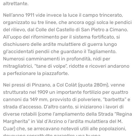
altrettante.
Nell’anno 1911 vide invece la luce il campo trincerato,
organizzato su tre linee, che ancora oggi solca le pendici
del rilievo, dal Colle del Castello di San Pietro a Cimano.
All’uopo del rifornimento per il sistema fortificato, si
dischiusero delle ardite mulattiere di guerra lungo
gl’accidentati pendii che guardano il Tagliamento.
Numerosi camminamenti in profondità, nidi per
mitragliatrici, “tane di volpe”, ridotte e ricoveri andarono
a perfezionare la piazzaforte.
Nei pressi di Pinzano, a Col Colàt (quota 280m), venne
strutturato nel 1909 un importante fortilizio per quattro
cannoni da 149 mm, provvisto di polveriere, “barbetta” e
strada d’accesso. D’altro canto, si iniziarono i lavori di
diverse rotabili (come l’ampliamento della Strada “Regina
Margherita” in Val d’Arzino o l’ardita mulattiera del M.
Cuar) che, se arrecavano notevoli utili alle popolazioni,
dovevano soprattutto garantire una buona