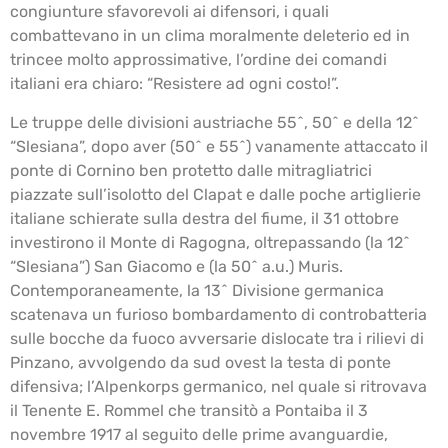
congiunture sfavorevoli ai difensori, i quali
combattevano in un clima moralmente deleterio ed in
trincee molto approssimative, l’ordine dei comandi
italiani era chiaro: “Resistere ad ogni costo!”.
Le truppe delle divisioni austriache 55^, 50^ e della 12^
“Slesiana”, dopo aver (50^ e 55^) vanamente attaccato il
ponte di Cornino ben protetto dalle mitragliatrici
piazzate sull’isolotto del Clapat e dalle poche artiglierie
italiane schierate sulla destra del fiume, il 31 ottobre
investirono il Monte di Ragogna, oltrepassando (la 12^
“Slesiana”) San Giacomo e (la 50^ a.u.) Muris.
Contemporaneamente, la 13^ Divisione germanica
scatenava un furioso bombardamento di controbatteria
sulle bocche da fuoco avversarie dislocate tra i rilievi di
Pinzano, avvolgendo da sud ovest la testa di ponte
difensiva; l’Alpenkorps germanico, nel quale si ritrovava
il Tenente E. Rommel che transitò a Pontaiba il 3
novembre 1917 al seguito delle prime avanguardie,