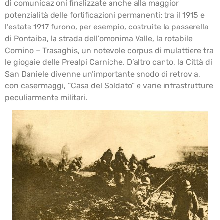
di comunicazioni finalizzate anche alla maggior
potenzialità delle fortificazioni permanenti: tra il 1915 e
l’estate 1917 furono, per esempio, costruite la passerella
di Pontaiba, la strada dell’omonima Valle, la rotabile
Cornino – Trasaghis, un notevole corpus di mulattiere tra
le giogaie delle Prealpi Carniche. D’altro canto, la Città di
San Daniele divenne un’importante snodo di retrovia,
con casermaggi, “Casa del Soldato” e varie infrastrutture
peculiarmente militari.