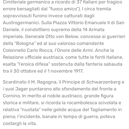
Cimiteriale germanico a ricordo di 37 Italiani per tragico
errore bersagliati dal “fuoco amico”). I circa tremila
sopravvissuti furono invece catturati dagli
Austrogermanici. Sulla Piazza Vittorio Emanuele II di San
Daniele, il condottiero supremo della 14 Armata
imperiale, Generale Otto von Below, concesse ai guerrieri
della “Bologna” ed al suo valoroso comandante
Colonnello Carlo Rocca, l’Onore delle Armi. Anche la
Relazione ufficiale austriaca, come tutte le fonti italiane,
esalta “l’eroica difesa” sostenuta dalla fanteria sabauda
tra il 30 ottobre ed il 1 novembre 1917.
Scardinato il M. Ragogna, il Principe di Schwarzenberg e
i suoi Jager puntarono allo sfondamento del fronte a
Cornino. In merito al nobile austriaco, grande figura
storica e militare, si ricorda la rocambolesca scivolata e
relativa “nuotata” nelle gelide acque del Tagliamento in
piena; l’incidente, banale in tempo di guerra, poteva
costargli la vita.