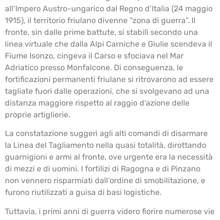
all’Impero Austro-ungarico dal Regno d’Italia (24 maggio
1915), il territorio friulano divenne “zona di guerra”. Il
fronte, sin dalle prime battute, si stabilì secondo una
linea virtuale che dalla Alpi Carniche e Giulie scendeva il
Fiume Isonzo, cingeva il Carso e sfociava nel Mar
Adriatico presso Monfalcone. Di conseguenza, le
fortificazioni permanenti friulane si ritrovarono ad essere
tagliate fuori dalle operazioni, che si svolgevano ad una
distanza maggiore rispetto al raggio d’azione delle
proprie artiglierie.
La constatazione suggerì agli alti comandi di disarmare
la Linea del Tagliamento nella quasi totalità, dirottando
guarnigioni e armi al fronte, ove urgente era la necessità
di mezzi e di uomini. I fortilizi di Ragogna e di Pinzano
non vennero risparmiati dall’ordine di smobilitazione, e
furono riutilizzati a guisa di basi logistiche.
Tuttavia, i primi anni di guerra videro fiorire numerose vie