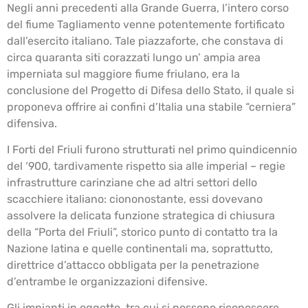
Negli anni precedenti alla Grande Guerra, l’intero corso
del fiume Tagliamento venne potentemente fortificato
dall’esercito italiano. Tale piazzaforte, che constava di
circa quaranta siti corazzati lungo un’ ampia area
imperniata sul maggiore fiume friulano, era la
conclusione del Progetto di Difesa dello Stato, il quale si
proponeva offrire ai confini d’Italia una stabile “cerniera”
difensiva.
I Forti del Friuli furono strutturati nel primo quindicennio
del ‘900, tardivamente rispetto sia alle imperial – regie
infrastrutture carinziane che ad altri settori dello
scacchiere italiano: ciononostante, essi dovevano
assolvere la delicata funzione strategica di chiusura
della “Porta del Friuli”, storico punto di contatto tra la
Nazione latina e quelle continentali ma, soprattutto,
direttrice d’attacco obbligata per la penetrazione
d’entrambe le organizzazioni difensive.
Gli impianti in oggetto, tra cui si possono riconoscere