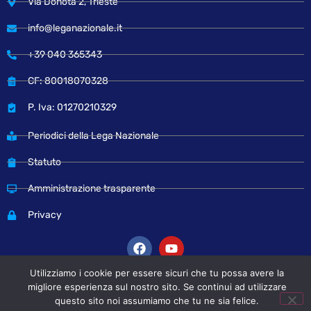
Via Donota 2, Trieste
info@leganazionale.it
+39 040 365343
CF: 80018070328
P. Iva: 01270210329
Periodici della Lega Nazionale
Statuto
Amministrazione trasparente
Privacy
Utilizziamo i cookie per essere sicuri che tu possa avere la
migliore esperienza sul nostro sito. Se continui ad utilizzare
© Copyright 2024 Lega Nazionale
questo sito noi assumiamo che tu ne sia felice.