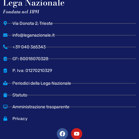
Lega Nazionale
Fondata nel 1891
Via Donota 2, Trieste
info@leganazionale.it
+39 040 365343
CF: 80018070328
P. Iva: 01270210329
Periodici della Lega Nazionale
Statuto
Amministrazione trasparente
Privacy