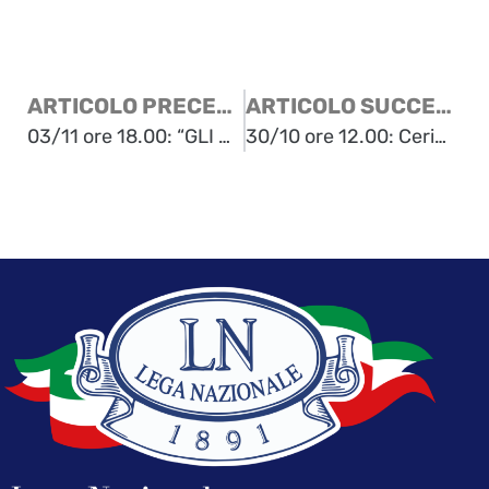
ARTICOLO PRECEDENTE
ARTICOLO SUCCESSIVO
03/11 ore 18.00: “GLI ULTIMI MARTIRI DEL RISORGIMENTO – GLI INCIDENTI PER TRIESTE ITALIANA SESSANTACINQUE ANNI DOPO”
30/10 ore 12.00: Cerimonia in ricordo di tutti i Caduti per l’Italianità di Trieste