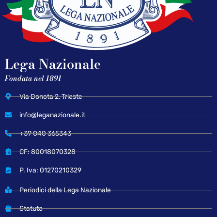
Lega Nazionale
Fondata nel 1891
Via Donota 2, Trieste
info@leganazionale.it
+39 040 365343
CF: 80018070328
P. Iva: 01270210329
Periodici della Lega Nazionale
Statuto