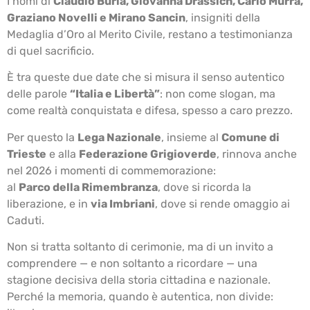
I nomi di
Claudio Burla, Giovanna Drassich, Carlo Murra,
Graziano Novelli e Mirano Sancin
, insigniti della
Medaglia d’Oro al Merito Civile, restano a testimonianza
di quel sacrificio.
È tra queste due date che si misura il senso autentico
delle parole
“Italia e Libertà”
: non come slogan, ma
come realtà conquistata e difesa, spesso a caro prezzo.
Per questo la
Lega Nazionale
, insieme al
Comune di
Trieste
e alla
Federazione Grigioverde
, rinnova anche
nel 2026 i momenti di commemorazione:
al
Parco della Rimembranza
, dove si ricorda la
liberazione, e in
via Imbriani
, dove si rende omaggio ai
Caduti.
Non si tratta soltanto di cerimonie, ma di un invito a
comprendere — e non soltanto a ricordare — una
stagione decisiva della storia cittadina e nazionale.
Perché la memoria, quando è autentica, non divide: