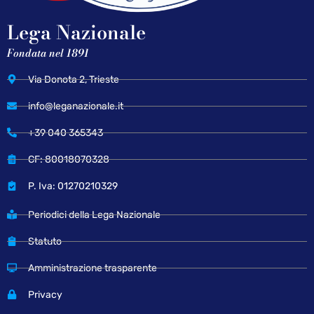
Lega Nazionale
Fondata nel 1891
Via Donota 2, Trieste
info@leganazionale.it
+39 040 365343
CF: 80018070328
P. Iva: 01270210329
Periodici della Lega Nazionale
Statuto
Amministrazione trasparente
Privacy