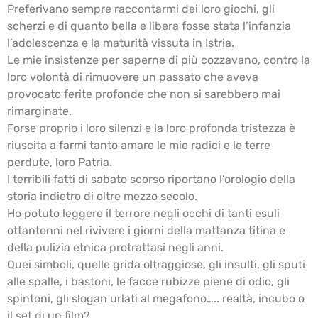
Preferivano sempre raccontarmi dei loro giochi, gli
scherzi e di quanto bella e libera fosse stata l’infanzia
l’adolescenza e la maturità vissuta in Istria.
Le mie insistenze per saperne di più cozzavano, contro la
loro volontà di rimuovere un passato che aveva
provocato ferite profonde che non si sarebbero mai
rimarginate.
Forse proprio i loro silenzi e la loro profonda tristezza è
riuscita a farmi tanto amare le mie radici e le terre
perdute, loro Patria.
I terribili fatti di sabato scorso riportano l’orologio della
storia indietro di oltre mezzo secolo.
Ho potuto leggere il terrore negli occhi di tanti esuli
ottantenni nel rivivere i giorni della mattanza titina e
della pulizia etnica protrattasi negli anni.
Quei simboli, quelle grida oltraggiose, gli insulti, gli sputi
alle spalle, i bastoni, le facce rubizze piene di odio, gli
spintoni, gli slogan urlati al megafono….. realtà, incubo o
il set di un film?