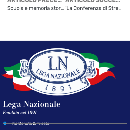
ARTICOLO PRECEDENTE
ARTICOLO SUCCESSIVO
Scuola e memoria storica: revisione delle Indicazioni nazionali e il tema delle foibe
‘La Conferenza di Stresa novant’anni dopo’ – Venerdì 11 aprile – Aula Magna Liceo ‘Dante Alighieri’ di Trieste
Lega Nazionale
Fondata nel 1891
Via Donota 2, Trieste