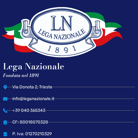
Lega Nazionale
Fondata nel 1891
Via Donota 2, Trieste
info@leganazionale.it
+39 040 365343
CF: 80018070328
P. Iva: 01270210329