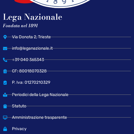
Lega Nazionale
Fondata nel 1891
Via Donota 2, Trieste
info@leganazionale.it
+39 040 365343
CF: 80018070328
P. Iva: 01270210329
Periodici della Lega Nazionale
Statuto
Amministrazione trasparente
Privacy