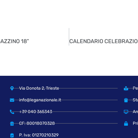
AZZINO 18”
Via Donota 2, Trieste
Pe
info@leganazionale.it
St
+39 040 365343
Am
CF: 80018070328
Pr
P. Iva: 01270210329