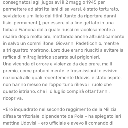
consegnatosi agli jugoslavi il 2 maggio 1945 per
permettere ad altri italiani di salvarsi, è stato torturato,
seviziato e umiliato dai titini (tanto da riportare danni
fisici permanenti), per essere alla fine gettato in una
foiba a Fianona dalla quale riuscì miracolosamente a
risalire dopo molte ore, mettendo anche altruisticamente
in salvo un commilitone, Giovanni Radeticchio, mentre
altri quattro morirono. Loro due erano riusciti a evitare la
raffica di mitragliatrice sparata sui prigionieri.
Una vicenda di orrore e violenza da deplorare, ma il
premio, come probabilmente le trasmissioni televisive
nazionali alle quali recentemente Udovisi è stato ospite,
non hanno messo nell’opportuno rilievo il ruolo che
questo istriano, che il 6 luglio compirà ottant’anni,
ricopriva.
«Ero inquadrato nel secondo reggimento della Milizia
difesa territoriale, dipendente da Pola – ha spiegato ieri
mattina Udovisi – ero ufficiale e avevo il comando di