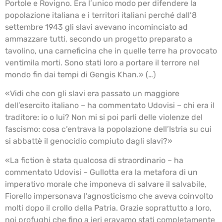
Portole e Rovigno. Era l’unico modo per difendere la
popolazione italiana e i territori italiani perché dall’8
settembre 1943 gli slavi avevano incominciato ad
ammazzare tutti, secondo un progetto preparato a
tavolino, una carneficina che in quelle terre ha provocato
ventimila morti. Sono stati loro a portare il terrore nel
mondo fin dai tempi di Gengis Khan.» (…)
«Vidi che con gli slavi era passato un maggiore
dell’esercito italiano – ha commentato Udovisi – chi era il
traditore: io o lui? Non mi si poi parli delle violenze del
fascismo: cosa c’entrava la popolazione dell’Istria su cui
si abbattè il genocidio compiuto dagli slavi?»
«La fiction è stata qualcosa di straordinario – ha
commentato Udovisi – Gullotta era la metafora di un
imperativo morale che imponeva di salvare il salvabile,
Fiorello impersonava l’agnosticismo che aveva coinvolto
molti dopo il crollo della Patria. Grazie soprattutto a loro,
noi profughi che fino a ieri eravamo stati completamente