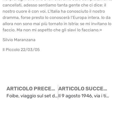
cancellati, adesso sentiamo tanta gente che ci dice: il
nostro cuore è con voi. L’Italia ha conosciuto il nostro
dramma, forse presto lo conoscerà l’Europa intera. Io da
allora non sono mai più tornato in Istria: se mi invitano lo
faccio. Ma non mi aspetto che gli slavi lo facciano.»
Silvio Maranzana
Il Piccolo 22/03/05
ARTICOLO PRECEDENTE
ARTICOLO SUCCESSIVO
Foibe, viaggio sul set del film che rievoca la tragedia negata (dal “Corriere della Sera” del 12/07/04)
Il 9 agosto 1946, via i titini da Gorizia