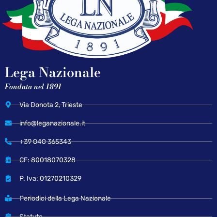
Lega Nazionale
Fondata nel 1891
Via Donota 2, Trieste
info@leganazionale.it
+39 040 365343
CF: 80018070328
P. Iva: 01270210329
Periodici della Lega Nazionale
Statuto