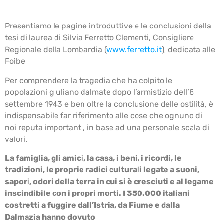
Presentiamo le pagine introduttive e le conclusioni della
tesi di laurea di Silvia Ferretto Clementi, Consigliere
Regionale della Lombardia (
www.ferretto.it
), dedicata alle
Foibe
Per comprendere la tragedia che ha colpito le
popolazioni giuliano dalmate dopo l’armistizio dell’8
settembre 1943 e ben oltre la conclusione delle ostilità, è
indispensabile far riferimento alle cose che ognuno di
noi reputa importanti, in base ad una personale scala di
valori.
La famiglia, gli amici, la casa, i beni, i ricordi, le
tradizioni, le proprie radici culturali legate a suoni,
sapori, odori della terra in cui si è cresciuti e al legame
inscindibile con i propri morti. I 350.000 italiani
costretti a fuggire dall’Istria, da Fiume e dalla
Dalmazia hanno dovuto