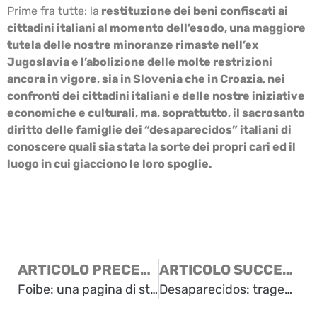
Prime fra tutte: la
restituzione dei beni confiscati ai
cittadini italiani al momento dell’esodo, una maggiore
tutela delle nostre minoranze rimaste nell’ex
Jugoslavia e l’abolizione delle molte restrizioni
ancora in vigore, sia in Slovenia che in Croazia, nei
confronti dei cittadini italiani e delle nostre iniziative
economiche e culturali, ma, soprattutto, il sacrosanto
diritto delle famiglie dei “desaparecidos” italiani di
conoscere quali sia stata la sorte dei propri cari ed il
luogo in cui giacciono le loro spoglie.
ARTICOLO PRECEDENTE
ARTICOLO SUCCESSIVO
Foibe: una pagina di storia nazionale saggio di Giannantonio Paladini
Desaparecidos: tragedia e oblio di stampo comunista