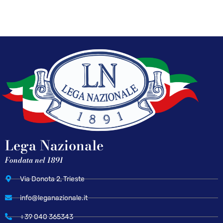
Lega Nazionale
Fondata nel 1891
Via Donota 2, Trieste
info@leganazionale.it
+39 040 365343