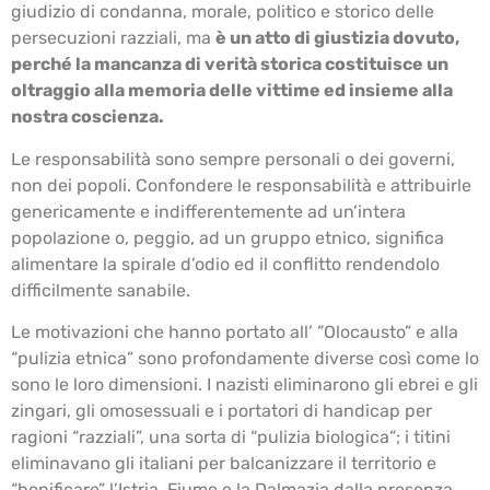
giudizio di condanna, morale, politico e storico delle
persecuzioni razziali, ma
è un atto di giustizia dovuto,
perché la mancanza di verità storica costituisce un
oltraggio alla memoria delle vittime ed insieme alla
nostra coscienza.
Le responsabilità sono sempre personali o dei governi,
non dei popoli. Confondere le responsabilità e attribuirle
genericamente e indifferentemente ad un’intera
popolazione o, peggio, ad un gruppo etnico, significa
alimentare la spirale d’odio ed il conflitto rendendolo
difficilmente sanabile.
Le motivazioni che hanno portato all’ ”Olocausto” e alla
“pulizia etnica” sono profondamente diverse così come lo
sono le loro dimensioni. I nazisti eliminarono gli ebrei e gli
zingari, gli omosessuali e i portatori di handicap per
ragioni “razziali”, una sorta di “pulizia biologica”; i titini
eliminavano gli italiani per balcanizzare il territorio e
“bonificare” l’Istria, Fiume e la Dalmazia dalla presenza