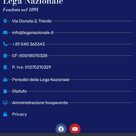
Lega Nazionale
Fondata nel 1891
Via Donota 2, Trieste
info@leganazionale.it
+39 040 365343
CF: 80018070328
P. Iva: 01270210329
Periodici della Lega Nazionale
Statuto
Amministrazione trasparente
Privacy