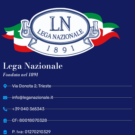
Lega Nazionale
Fondata nel 1891
Via Donota 2, Trieste
info@leganazionale.it
+39 040 365343
CF: 80018070328
P. Iva: 01270210329