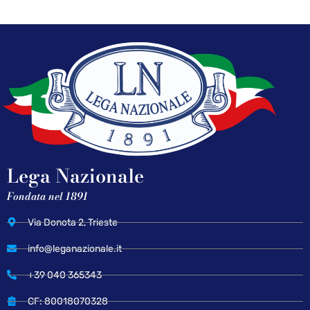
Lega Nazionale
Fondata nel 1891
Via Donota 2, Trieste
info@leganazionale.it
+39 040 365343
CF: 80018070328