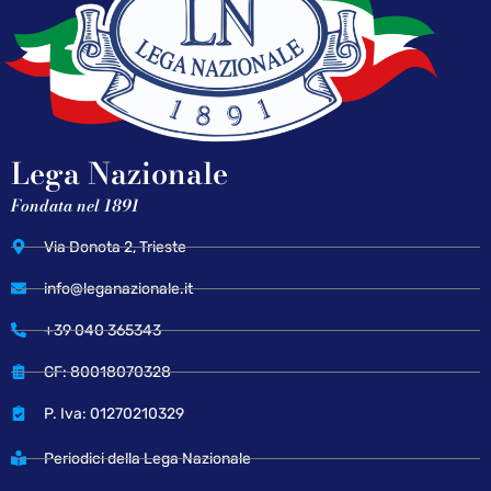
Lega Nazionale
Fondata nel 1891
Via Donota 2, Trieste
info@leganazionale.it
+39 040 365343
CF: 80018070328
P. Iva: 01270210329
Periodici della Lega Nazionale