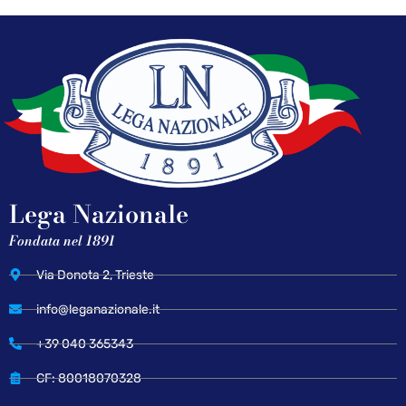
Lega Nazionale
Fondata nel 1891
Via Donota 2, Trieste
info@leganazionale.it
+39 040 365343
CF: 80018070328