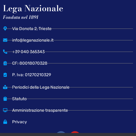
Lega Nazionale
Fondata nel 1891
Via Donota 2, Trieste
info@leganazionale.it
+39 040 365343
CF: 80018070328
P. Iva: 01270210329
Periodici della Lega Nazionale
Statuto
Amministrazione trasparente
Privacy