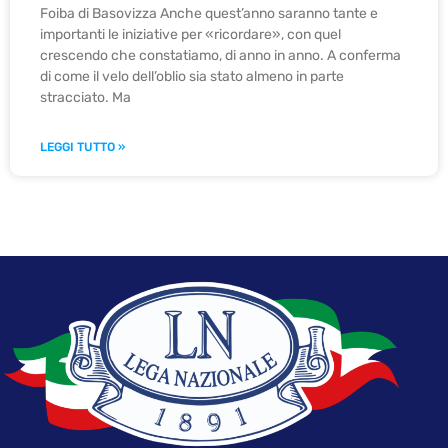
Foiba di Basovizza Anche quest’anno saranno tante e
importanti le iniziative per «ricordare», con quel
crescendo che constatiamo, di anno in anno. A conferma
di come il velo dell’oblio sia stato almeno in parte
stracciato. Ma
LEGGI TUTTO »