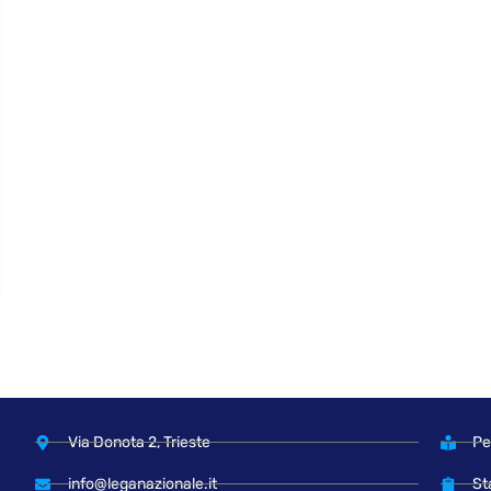
Via Donota 2, Trieste
Pe
info@leganazionale.it
St