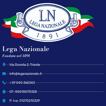
Lega Nazionale
Fondata nel 1891
Via Donota 2, Trieste
info@leganazionale.it
+39 040 365343
CF: 80018070328
P. Iva: 01270210329