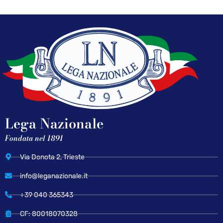
Lega Nazionale
Fondata nel 1891
Via Donota 2, Trieste
info@leganazionale.it
+39 040 365343
CF: 80018070328