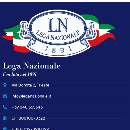
Lega Nazionale
Fondata nel 1891
Via Donota 2, Trieste
info@leganazionale.it
+39 040 365343
CF: 80018070328
P. Iva: 01270210329