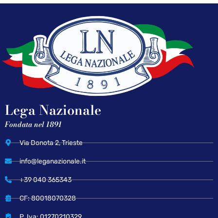
Lega Nazionale
Fondata nel 1891
Via Donota 2, Trieste
info@leganazionale.it
+39 040 365343
CF: 80018070328
P. Iva: 01270210329