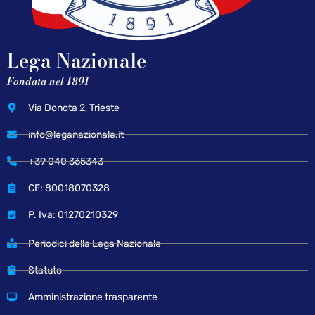
Lega Nazionale
Fondata nel 1891
Via Donota 2, Trieste
info@leganazionale.it
+39 040 365343
CF: 80018070328
P. Iva: 01270210329
Periodici della Lega Nazionale
Statuto
Amministrazione trasparente