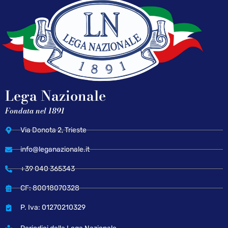
Lega Nazionale
Fondata nel 1891
Via Donota 2, Trieste
info@leganazionale.it
+39 040 365343
CF: 80018070328
P. Iva: 01270210329